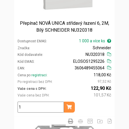
Přepínač NOVÁ UNICA střídavý řazení 6, 2M,
Bílý SCHNEIDER NU320318
1 000 a více ks
Dostupnost EMAS
Schneider
Značka
NU320318
Kód dodavatele
ELOSOS1295226
Kód EMAS
3606489455064
EAN
118,00 Kč
Cena po
registraci
97,52 Kč
Po registraci bez DPH
122,90 Kč
Vaše cena s DPH
101,57 Kč
Vaše cena bez DPH
ks
Přidat do košíku