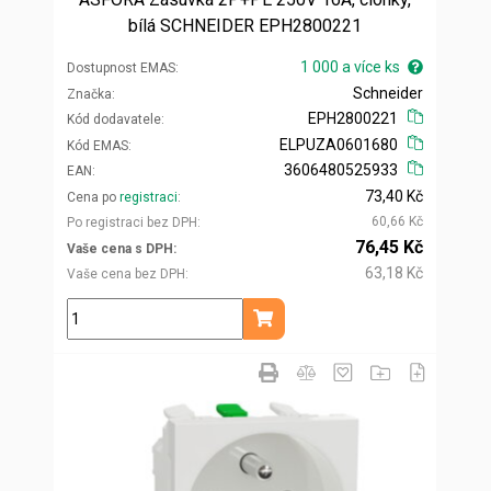
bílá SCHNEIDER EPH2800221
1 000 a více ks
Dostupnost EMAS
Schneider
Značka
EPH2800221
Kód dodavatele
ELPUZA0601680
Kód EMAS
3606480525933
EAN
73,40 Kč
Cena po
registraci
60,66 Kč
Po registraci bez DPH
76,45 Kč
Vaše cena s DPH
63,18 Kč
Vaše cena bez DPH
ks
Přidat do košíku