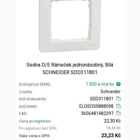
Sedna D/E Rámeček jednonásobný, Bílá
SCHNEIDER SDD311801
1 000 a více ks
Dostupnost EMAS
Schneider
Značka
SDD311801
Kód dodavatele
ELOSOS0888098
Kód EMAS
3606481482297
EAN
22,30 Kč
Cena po
registraci
18,43 Kč
Po registraci bez DPH
23,23 Kč
Vaše cena s DPH