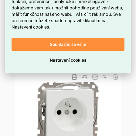
funkční, preferenční, analytické i marketingové -
NU320118
Kód dodavatele
dokážeme vám tak umožnit pohodlné používání webu,
měřit funkčnost našeho webu i vás cílit reklamou. Své
ELOSOS1295219
Kód EMAS
preference můžete snadno upravit kliknutím na
3606489455033
EAN
Nastavení cookies.
98,54 Kč
Cena po
registraci
81,44 Kč
Po registraci bez DPH
102,64 Kč
Vaše cena s DPH
Souhlasím se vším
84,83 Kč
Vaše cena bez DPH
Nastavení cookies
ks
Přidat do košíku