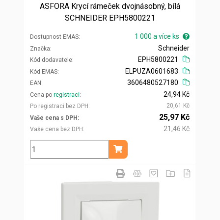
ASFORA Krycí rámeček dvojnásobný, bílá
SCHNEIDER EPH5800221
1 000 a více ks
Dostupnost EMAS
Schneider
Značka
EPH5800221
Kód dodavatele
ELPUZA0601683
Kód EMAS
3606480527180
EAN
24,94 Kč
Cena po
registraci
20,61 Kč
Po registraci bez DPH
25,97 Kč
Vaše cena s DPH
21,46 Kč
Vaše cena bez DPH
ks
Přidat do košíku