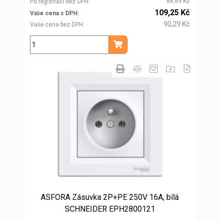
86,69 Kč
Po registraci bez DPH
109,25 Kč
Vaše cena s DPH
90,29 Kč
Vaše cena bez DPH
ks
Přidat do košíku
ASFORA Zásuvka 2P+PE 250V 16A, bílá
SCHNEIDER EPH2800121