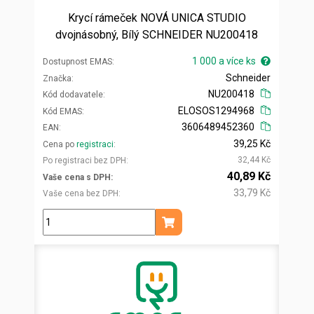
Krycí rámeček NOVÁ UNICA STUDIO
dvojnásobný, Bílý SCHNEIDER NU200418
1 000 a více ks
Dostupnost EMAS
Schneider
Značka
NU200418
Kód dodavatele
ELOSOS1294968
Kód EMAS
3606489452360
EAN
39,25 Kč
Cena po
registraci
32,44 Kč
Po registraci bez DPH
40,89 Kč
Vaše cena s DPH
33,79 Kč
Vaše cena bez DPH
ks
Přidat do košíku