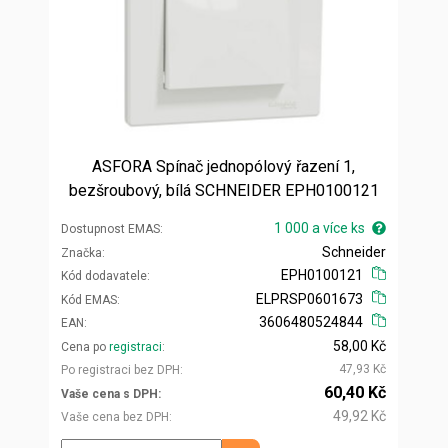
ASFORA Spínač jednopólový řazení 1,
bezšroubový, bílá SCHNEIDER EPH0100121
1 000 a více ks
Dostupnost EMAS
Schneider
Značka
EPH0100121
Kód dodavatele
ELPRSP0601673
Kód EMAS
3606480524844
EAN
58,00 Kč
Cena po
registraci
47,93 Kč
Po registraci bez DPH
60,40 Kč
Vaše cena s DPH
49,92 Kč
Vaše cena bez DPH