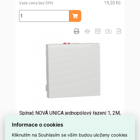
19,20 Kč
Vaše cena bez DPH
ks
Přidat do košíku
Spínač NOVÁ UNICA jednopólový řazení 1, 2M,
Bílý SCHNEIDER NU320118
Informace o cookies
1 000 a více ks
Dostupnost EMAS
Kliknutím na Souhlasím se vším budou uloženy cookies
Schneider
Značka