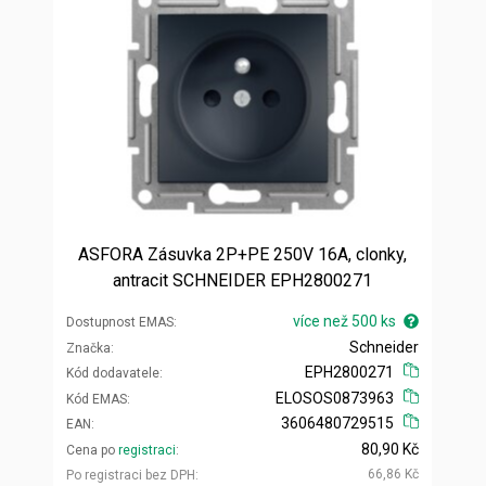
ASFORA Zásuvka 2P+PE 250V 16A, clonky,
antracit SCHNEIDER EPH2800271
více než 500 ks
Dostupnost EMAS
Schneider
Značka
EPH2800271
Kód dodavatele
ELOSOS0873963
Kód EMAS
3606480729515
EAN
80,90 Kč
Cena po
registraci
66,86 Kč
Po registraci bez DPH