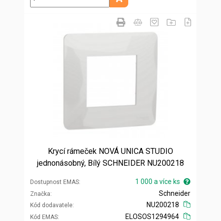
Přidat do košíku
Krycí rámeček NOVÁ UNICA STUDIO
jednonásobný, Bílý SCHNEIDER NU200218
1 000 a více ks
Dostupnost EMAS
Schneider
Značka
NU200218
Kód dodavatele
ELOSOS1294964
Kód EMAS