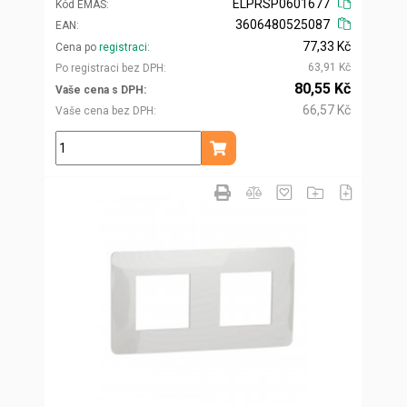
ELPRSP0601677
Kód EMAS
3606480525087
EAN
77,33 Kč
Cena po
registraci
63,91 Kč
Po registraci bez DPH
80,55 Kč
Vaše cena s DPH
66,57 Kč
Vaše cena bez DPH
ks
Přidat do košíku