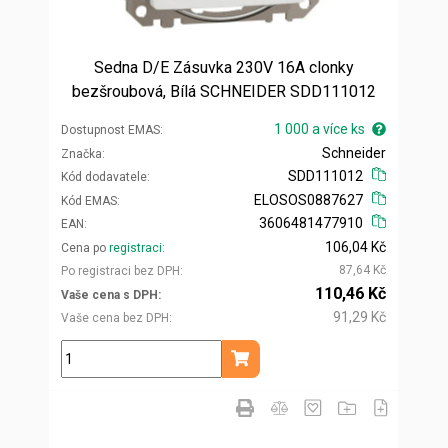
Sedna D/E Zásuvka 230V 16A clonky
bezšroubová, Bílá SCHNEIDER SDD111012
1 000 a více ks
Dostupnost EMAS
Schneider
Značka
SDD111012
Kód dodavatele
ELOSOS0887627
Kód EMAS
3606481477910
EAN
106,04 Kč
Cena po
registraci
87,64 Kč
Po registraci bez DPH
110,46 Kč
Vaše cena s DPH
91,29 Kč
Vaše cena bez DPH
ks
Přidat do košíku