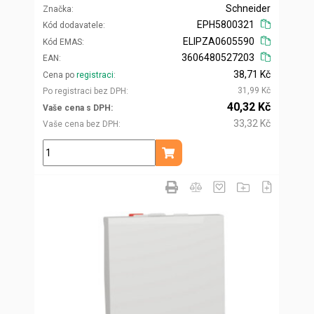
Schneider
Značka
EPH5800321
Kód dodavatele
ELIPZA0605590
Kód EMAS
3606480527203
EAN
38,71 Kč
Cena po
registraci
31,99 Kč
Po registraci bez DPH
40,32 Kč
Vaše cena s DPH
33,32 Kč
Vaše cena bez DPH
ks
Přidat do košíku