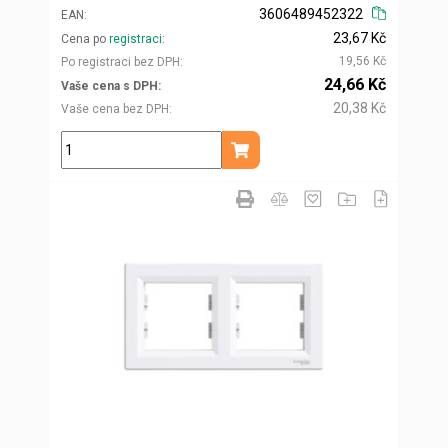
3606489452322
EAN
23,67 Kč
Cena po
registraci
19,56 Kč
Po registraci bez DPH
24,66 Kč
Vaše cena s DPH
20,38 Kč
Vaše cena bez DPH
ks
Přidat do košíku