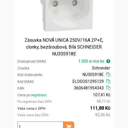
Zásuvka NOVÁ UNICA 250V/16A 2P+E,
clonky, bezšroubová, Bílá SCHNEIDER
NU305918E
1 000 a více ks
Dostupnost EMAS
Schneider
Značka
NU305918E
Kód dodavatele
ELOSOS1295129
Kód EMAS
3606481954343
EAN
107,41 Kč
Cena po
registraci
88,77 Kč
Po registraci bez DPH
111,88 Kč
Vaše cena s DPH
92,46 Kč
Vaše cena bez DPH
ks