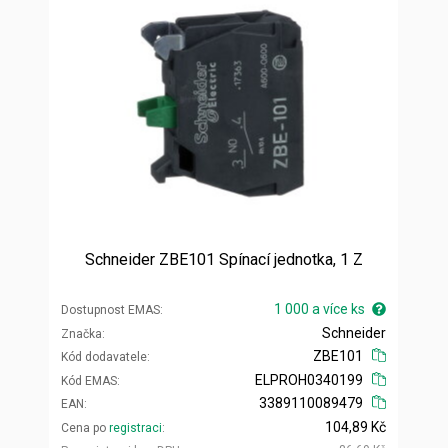
Schneider ZBE101 Spínací jednotka, 1 Z
1 000 a více ks
Dostupnost EMAS
Schneider
Značka
ZBE101
Kód dodavatele
ELPROH0340199
Kód EMAS
3389110089479
EAN
104,89 Kč
Cena po
registraci