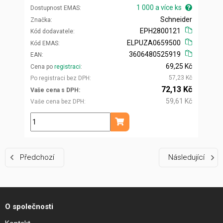
1 000 a více ks
Dostupnost EMAS
Schneider
Značka
EPH2800121
Kód dodavatele
ELPUZA0659500
Kód EMAS
3606480525919
EAN
69,25 Kč
Cena po
registraci
57,23 Kč
Po registraci bez DPH
72,13 Kč
Vaše cena s DPH
59,61 Kč
Vaše cena bez DPH
ks
Přidat do košíku
Předchozí
Následující
O společnosti