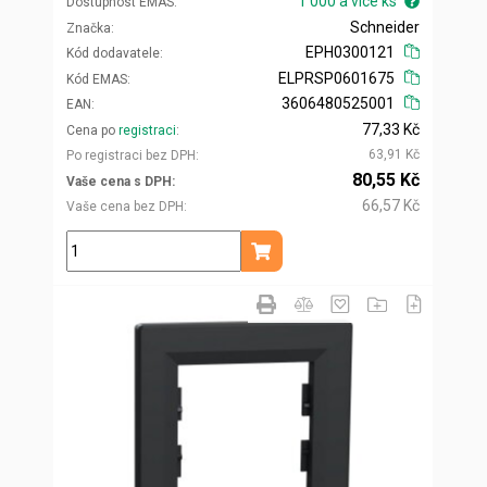
1 000 a více ks
Dostupnost EMAS
Schneider
Značka
EPH0300121
Kód dodavatele
ELPRSP0601675
Kód EMAS
3606480525001
EAN
77,33 Kč
Cena po
registraci
63,91 Kč
Po registraci bez DPH
80,55 Kč
Vaše cena s DPH
66,57 Kč
Vaše cena bez DPH
ks
Přidat do košíku