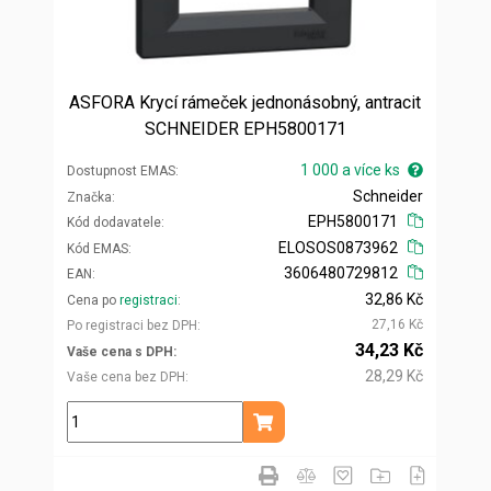
ASFORA Krycí rámeček jednonásobný, antracit
SCHNEIDER EPH5800171
1 000 a více ks
Dostupnost EMAS
Schneider
Značka
EPH5800171
Kód dodavatele
ELOSOS0873962
Kód EMAS
3606480729812
EAN
32,86 Kč
Cena po
registraci
27,16 Kč
Po registraci bez DPH
34,23 Kč
Vaše cena s DPH
28,29 Kč
Vaše cena bez DPH
ks
Přidat do košíku