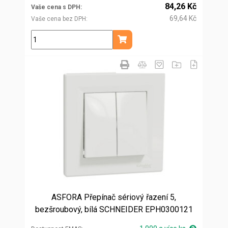
84,26 Kč
Vaše cena s DPH
69,64 Kč
Vaše cena bez DPH
ks
Přidat do košíku
ASFORA Přepínač sériový řazení 5,
bezšroubový, bílá SCHNEIDER EPH0300121