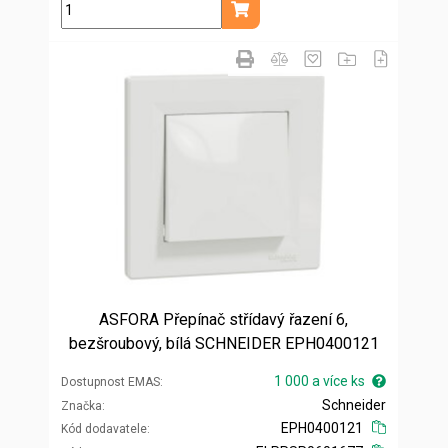
ks
Přidat do košíku
ASFORA Přepínač střídavý řazení 6,
bezšroubový, bílá SCHNEIDER EPH0400121
1 000 a více ks
Dostupnost EMAS
Schneider
Značka
EPH0400121
Kód dodavatele