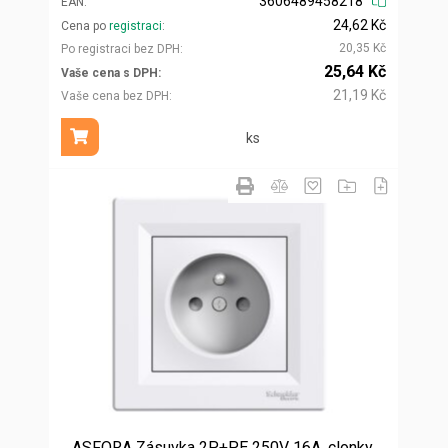
3606489458218
EAN
24,62 Kč
Cena po
registraci
20,35 Kč
Po registraci bez DPH
25,64 Kč
Vaše cena s DPH
21,19 Kč
Vaše cena bez DPH
ks
Přidat do košíku
ASFORA Zásuvka 2P+PE 250V 16A, clonky,