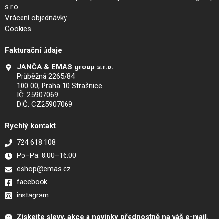
s.r.o.
Vrácení objednávky
Cookies
Fakturační údaje
JANČA & EMAS group s.r.o.
Průběžná 2265/84
100 00, Praha 10 Strašnice
IČ: 25907069
DIČ: CZ25907069
Rychlý kontakt
724 618 108
Po–Pá: 8.00–16.00
eshop@emas.cz
facebook
instagram
Získejte slevy, akce a novinky přednostně na váš e-mail.