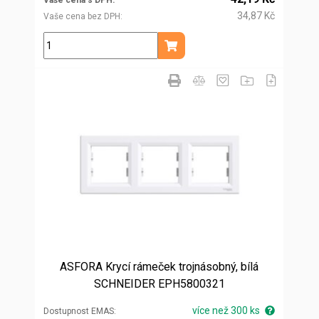
Vaše cena s DPH
34,87 Kč
Vaše cena bez DPH
ks
Přidat do košíku
ASFORA Krycí rámeček trojnásobný, bílá
SCHNEIDER EPH5800321
více než 300 ks
Dostupnost EMAS