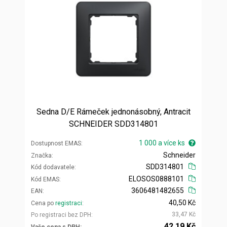
Sedna D/E Rámeček jednonásobný, Antracit
SCHNEIDER SDD314801
1 000 a více ks
Dostupnost EMAS
Schneider
Značka
SDD314801
Kód dodavatele
ELOSOS0888101
Kód EMAS
3606481482655
EAN
40,50 Kč
Cena po
registraci
33,47 Kč
Po registraci bez DPH
42,19 Kč