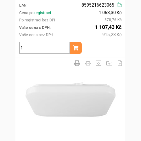
8595216623065
EAN
1 063,30 Kč
Cena po
registraci
878,76 Kč
Po registraci bez DPH
1 107,43 Kč
Vaše cena s DPH
915,23 Kč
Vaše cena bez DPH
ks
Přidat do košíku