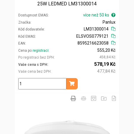
25W LEDMED LM31300014
více než 50 ks
Dostupnost EMAS
Panlux
Značka
LM31300014
Kód dodavatele
ELSVOS0779121
Kód EMAS
8595216623058
EAN
555,20 Kč
Cena po
registraci
458,84 Kč
Po registraci bez DPH
578,19 Kč
Vaše cena s DPH
477,84 Kč
Vaše cena bez DPH
ks
Přidat do košíku