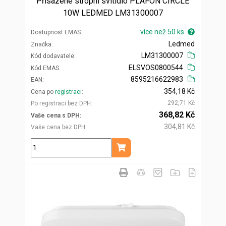
Přisazené stropní svítidlo PLAFON CIRCLE
10W LEDMED LM31300007
více než 50 ks
Dostupnost EMAS
Ledmed
Značka
LM31300007
Kód dodavatele
ELSVOS0800544
Kód EMAS
8595216622983
EAN
354,18 Kč
Cena po
registraci
292,71 Kč
Po registraci bez DPH
368,82 Kč
Vaše cena s DPH
304,81 Kč
Vaše cena bez DPH
ks
Přidat do košíku