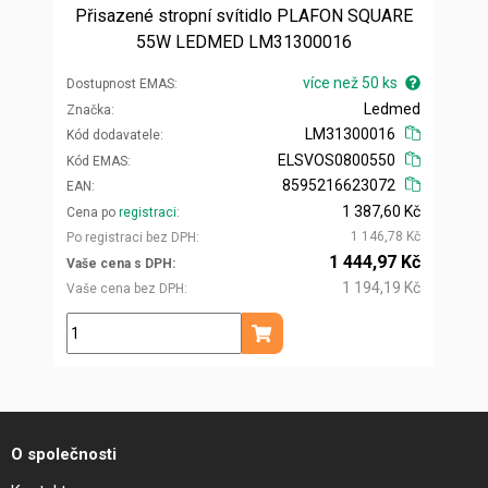
Přisazené stropní svítidlo PLAFON SQUARE
55W LEDMED LM31300016
více než 50 ks
Dostupnost EMAS
Ledmed
Značka
LM31300016
Kód dodavatele
ELSVOS0800550
Kód EMAS
8595216623072
EAN
1 387,60 Kč
Cena po
registraci
1 146,78 Kč
Po registraci bez DPH
1 444,97 Kč
Vaše cena s DPH
1 194,19 Kč
Vaše cena bez DPH
ks
Přidat do košíku
O společnosti