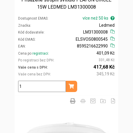
15W LEDMED LM31300008
více než 50 ks
Dostupnost EMAS
Ledmed
Značka
LM31300008
Kód dodavatele
ELSVOS0800545
Kód EMAS
8595216622990
EAN
401,09 Kč
Cena po
registraci
331,48 Kč
Po registraci bez DPH
417,68 Kč
Vaše cena s DPH
345,19 Kč
Vaše cena bez DPH
ks
Přidat do košíku