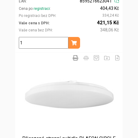
8595216623041
EAN
404,43 Kč
Cena po
registraci
334,24 Kč
Po registraci bez DPH
421,15 Kč
Vaše cena s DPH
348,06 Kč
Vaše cena bez DPH
ks
Přidat do košíku