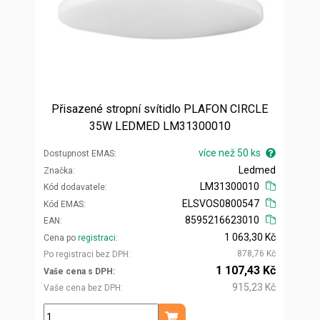
Přisazené stropní svítidlo PLAFON CIRCLE
35W LEDMED LM31300010
více než 50 ks
Dostupnost EMAS
Ledmed
Značka
LM31300010
Kód dodavatele
ELSVOS0800547
Kód EMAS
8595216623010
EAN
1 063,30 Kč
Cena po
registraci
878,76 Kč
Po registraci bez DPH
1 107,43 Kč
Vaše cena s DPH
915,23 Kč
Vaše cena bez DPH
ks