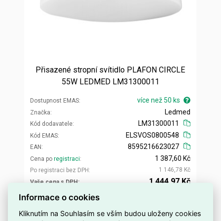
Přisazené stropní svítidlo PLAFON CIRCLE
55W LEDMED LM31300011
více než 50 ks
Dostupnost EMAS
Ledmed
Značka
LM31300011
Kód dodavatele
ELSVOS0800548
Kód EMAS
8595216623027
EAN
1 387,60 Kč
Cena po
registraci
1 146,78 Kč
Po registraci bez DPH
1 444,97 Kč
Vaše cena s DPH
1 194,19 Kč
Vaše cena bez DPH
Informace o cookies
Kliknutím na Souhlasím se vším budou uloženy cookies
ks
Přidat do košíku