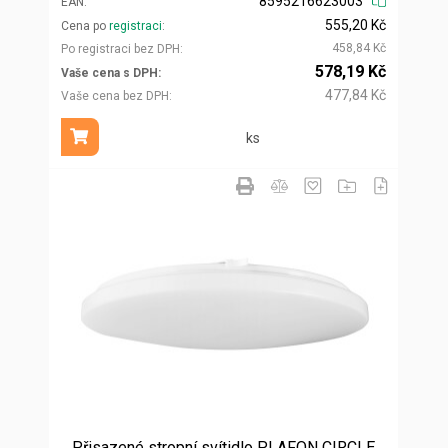
8595216623003
EAN
555,20 Kč
Cena po
registraci
458,84 Kč
Po registraci bez DPH
578,19 Kč
Vaše cena s DPH
477,84 Kč
Vaše cena bez DPH
ks
Přidat do košíku
Přisazené stropní svítidlo PLAFON CIRCLE