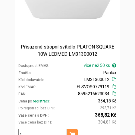
Přisazené stropní svítidlo PLAFON SQUARE
10W LEDMED LM31300012
více než 50 ks
Dostupnost EMAS
Panlux
Značka
LM31300012
Kód dodavatele
ELSVOS0779119
Kód EMAS
8595216623034
EAN
354,18 Kč
Cena po
registraci
292,71 Kč
Po registraci bez DPH
368,82 Kč
Vaše cena s DPH
304,81 Kč
Vaše cena bez DPH
ks