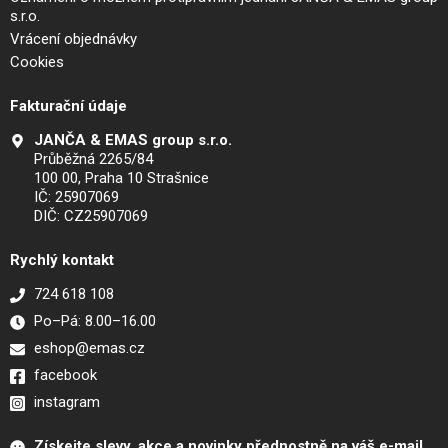
s.r.o.
Vrácení objednávky
Cookies
Fakturační údaje
JANČA & EMAS group s.r.o.
Průběžná 2265/84
100 00, Praha 10 Strašnice
IČ: 25907069
DIČ: CZ25907069
Rychlý kontakt
724 618 108
Po–Pá: 8.00–16.00
eshop@emas.cz
facebook
instagram
Získejte slevy, akce a novinky přednostně na váš e-mail.