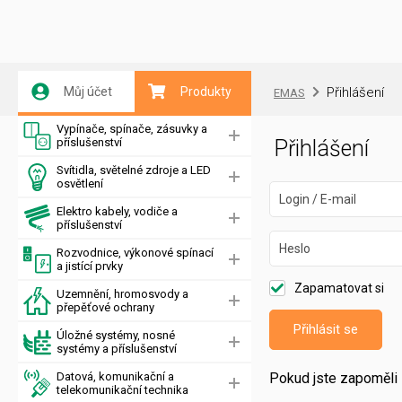
Můj účet
Produkty
Přihlášení
EMAS
Vypínače, spínače, zásuvky a
příslušenství
Přihlášení
Svítidla, světelné zdroje a LED
osvětlení
Login / E-mail
Elektro kabely, vodiče a
příslušenství
Heslo
Rozvodnice, výkonové spínací
a jistící prvky
Zapamatovat si
Uzemnění, hromosvody a
přepěťové ochrany
Přihlásit se
Úložné systémy, nosné
systémy a příslušenství
Datová, komunikační a
Pokud jste zapoměli 
telekomunikační technika