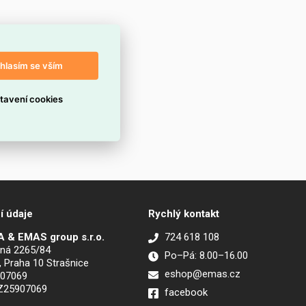
hlasím se vším
tavení cookies
í údaje
Rychlý kontakt
 & EMAS group s.r.o.
724 618 108
ná 2265/84
Po–Pá: 8.00–16.00
, Praha 10 Strašnice
eshop@emas.cz
907069
CZ25907069
facebook