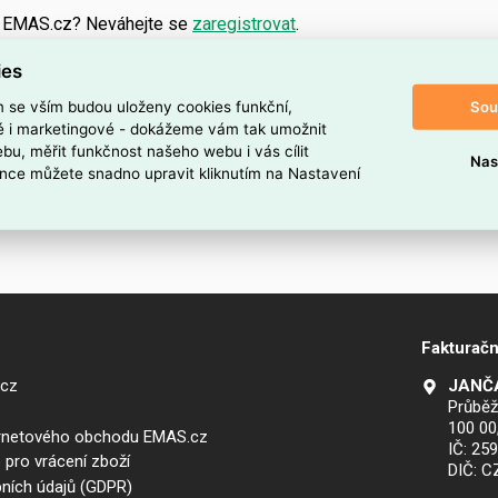
a EMAS.cz? Neváhejte se
zaregistrovat
.
ies
Sou
m se vším budou uloženy cookies funkční,
ké i marketingové - dokážeme vám tak umožnit
bu, měřit funkčnost našeho webu i vás cílit
Nas
nce můžete snadno upravit kliknutím na Nastavení
Fakturačn
.cz
JANČA
Průběž
100 00
ernetového obchodu EMAS.cz
IČ: 25
 pro vrácení zboží
DIČ: 
ních údajů (GDPR)