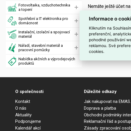
Fotovoltaika, vzduchotechnika
Nemáte ještě účet n
a topení
Informace o cook
Spotřební a IT elektronika pro
domácnost
Kliknutím na Souhlasí
Instalační, izolační a spojovací
preferenční, analytic
materiál
pohodlné používání we
reklamou. Své prefere
Nářadí, stavební materiál a
pracovní pomůcky
cookies.
Nabídka akčních a výprodejových
produktů
O společnosti
Důležité odkazy
Kontakt
Jak nakupovat na EMAS
O nás
Doprava a platba
Aktuality
Obchodní podmínky int
Podporujeme
Reklamační řád a postup
Kalendář akcí
Zásady zpracování osob