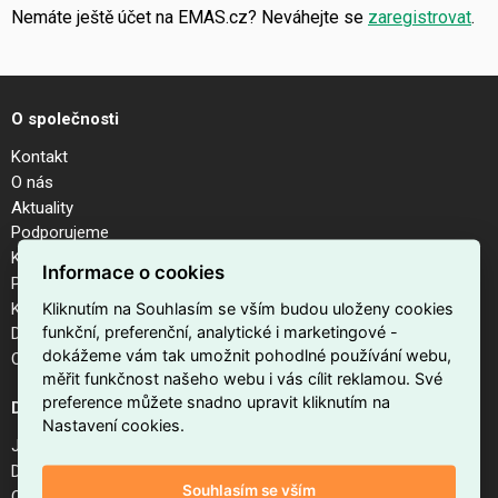
Nemáte ještě účet na EMAS.cz? Neváhejte se
zaregistrovat
.
O společnosti
Kontakt
O nás
Aktuality
Podporujeme
Kalendář akcí
Informace o cookies
Pobočky
Kariéra
Kliknutím na Souhlasím se vším budou uloženy cookies
funkční, preferenční, analytické i marketingové -
Dodavatelé
dokážeme vám tak umožnit pohodlné používání webu,
Odhlášení z newsletteru
měřit funkčnost našeho webu i vás cílit reklamou. Své
preference můžete snadno upravit kliknutím na
Důležité odkazy
Nastavení cookies.
Jak nakupovat na EMAS.cz
Doprava a platba
Souhlasím se vším
Obchodní podmínky internetového obchodu EMAS.cz