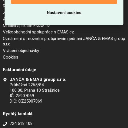
Reklamační řád a postup pro vrácení zboží
Zásady zpracování osobních údajů (GDPR)
Nastavení cookies
Aktuální ceník
Mobilní aplikace EMAS.cz
Velkoobchodní spolupráce s EMAS.cz
Oznámení o možném protiprávním jednání JANČA & EMAS group
s.r.o.
Vrácení objednávky
Cookies
Fakturační údaje
JANČA & EMAS group s.r.o.
Průběžná 2265/84
100 00, Praha 10 Strašnice
IČ: 25907069
DIČ: CZ25907069
Rychlý kontakt
724 618 108