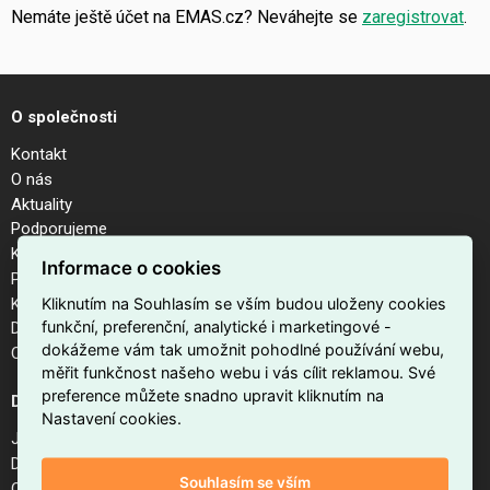
Nemáte ještě účet na EMAS.cz? Neváhejte se
zaregistrovat
.
O společnosti
Kontakt
O nás
Aktuality
Podporujeme
Kalendář akcí
Informace o cookies
Pobočky
Kariéra
Kliknutím na Souhlasím se vším budou uloženy cookies
funkční, preferenční, analytické i marketingové -
Dodavatelé
dokážeme vám tak umožnit pohodlné používání webu,
Odhlášení z newsletteru
měřit funkčnost našeho webu i vás cílit reklamou. Své
preference můžete snadno upravit kliknutím na
Důležité odkazy
Nastavení cookies.
Jak nakupovat na EMAS.cz
Doprava a platba
Souhlasím se vším
Obchodní podmínky internetového obchodu EMAS.cz