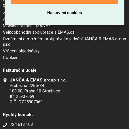
Reklamační řád a postup pro vrácení zboží
Zásady zpracování osobních údajů (GDPR)
Nastavení cookies
Aktuální ceník
Mobilní aplikace EMAS.cz
Velkoobchodní spolupráce s EMAS.cz
Oznámení o možném protiprávním jednání JANČA & EMAS group
s.r.o.
Vrácení objednávky
Cookies
Fakturační údaje
JANČA & EMAS group s.r.o.
Průběžná 2265/84
100 00, Praha 10 Strašnice
IČ: 25907069
DIČ: CZ25907069
Rychlý kontakt
724 618 108