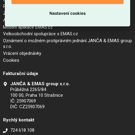
Reklamační řád a postup pro vrácení zboží
Zásady zpracování osobních údajů (GDPR)
Nastavení cookies
Aktuální ceník
Mobilní aplikace EMAS.cz
Velkoobchodní spolupráce s EMAS.cz
Oznámení o možném protiprávním jednání JANČA & EMAS group
s.r.o.
Vrácení objednávky
Cookies
Fakturační údaje
JANČA & EMAS group s.r.o.
Průběžná 2265/84
100 00, Praha 10 Strašnice
IČ: 25907069
DIČ: CZ25907069
Rychlý kontakt
724 618 108