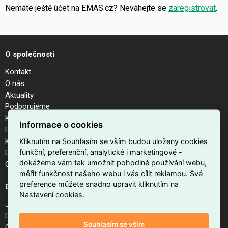
Nemáte ještě účet na EMAS.cz? Neváhejte se
zaregistrovat
.
O společnosti
Kontakt
O nás
Aktuality
Podporujeme
Kalendář akcí
Informace o cookies
Pobočky
Kariéra
Kliknutím na Souhlasím se vším budou uloženy cookies
funkční, preferenční, analytické i marketingové -
Dodavatelé
dokážeme vám tak umožnit pohodlné používání webu,
Odhlášení z newsletteru
měřit funkčnost našeho webu i vás cílit reklamou. Své
preference můžete snadno upravit kliknutím na
Důležité odkazy
Nastavení cookies.
Jak nakupovat na EMAS.cz
Doprava a platba
Souhlasím se vším
Obchodní podmínky internetového obchodu EMAS.cz