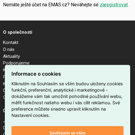
Nemáte ještě účet na EMAS.cz? Neváhejte se
zaregistrovat
.
O společnosti
Kontakt
O nás
Aktuality
Podporujeme
Kalendář akcí
Informace o cookies
Pobočky
Kariéra
Kliknutím na Souhlasím se vším budou uloženy cookies
funkční, preferenční, analytické i marketingové -
Dodavatelé
dokážeme vám tak umožnit pohodlné používání webu,
Odhlášení z newsletteru
měřit funkčnost našeho webu i vás cílit reklamou. Své
preference můžete snadno upravit kliknutím na
Důležité odkazy
Nastavení cookies.
Jak nakupovat na EMAS.cz
Doprava a platba
Souhlasím se vším
Obchodní podmínky internetového obchodu EMAS.cz