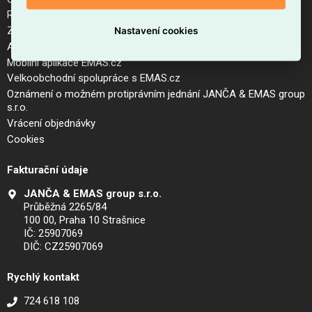
Reklamační řád a postup pro vrácení zboží
Zásady zpracování osobních údajů (GDPR)
Nastavení cookies
Aktuální ceník
Mobilní aplikace EMAS.cz
Velkoobchodní spolupráce s EMAS.cz
Oznámení o možném protiprávním jednání JANČA & EMAS group
s.r.o.
Vrácení objednávky
Cookies
Fakturační údaje
JANČA & EMAS group s.r.o.
Průběžná 2265/84
100 00, Praha 10 Strašnice
IČ: 25907069
DIČ: CZ25907069
Rychlý kontakt
724 618 108