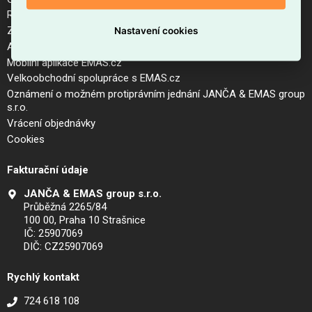
Reklamační řád a postup pro vrácení zboží
Zásady zpracování osobních údajů (GDPR)
Nastavení cookies
Aktuální ceník
Mobilní aplikace EMAS.cz
Velkoobchodní spolupráce s EMAS.cz
Oznámení o možném protiprávním jednání JANČA & EMAS group
s.r.o.
Vrácení objednávky
Cookies
Fakturační údaje
JANČA & EMAS group s.r.o.
Průběžná 2265/84
100 00, Praha 10 Strašnice
IČ: 25907069
DIČ: CZ25907069
Rychlý kontakt
724 618 108