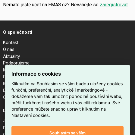
Nemáte ještě účet na EMAS.cz? Neváhejte se
zaregistrovat
.
O společnosti
Kontakt
O nás
Aktuality
Podporujeme
Kalendář akcí
Informace o cookies
Pobočky
Kariéra
Kliknutím na Souhlasím se vším budou uloženy cookies
funkční, preferenční, analytické i marketingové -
Dodavatelé
dokážeme vám tak umožnit pohodlné používání webu,
Odhlášení z newsletteru
měřit funkčnost našeho webu i vás cílit reklamou. Své
preference můžete snadno upravit kliknutím na
Důležité odkazy
Nastavení cookies.
Jak nakupovat na EMAS.cz
Doprava a platba
Souhlasím se vším
Obchodní podmínky internetového obchodu EMAS.cz