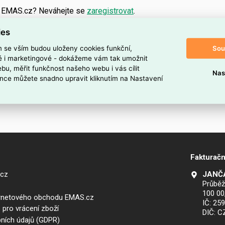
a EMAS.cz? Neváhejte se
zaregistrovat
.
ies
Sou
m se vším budou uloženy cookies funkční,
ké i marketingové - dokážeme vám tak umožnit
bu, měřit funkčnost našeho webu i vás cílit
Nas
nce můžete snadno upravit kliknutím na Nastavení
Fakturačn
.cz
JANČA
Průběž
100 00
ernetového obchodu EMAS.cz
IČ: 25
 pro vrácení zboží
DIČ: 
ních údajů (GDPR)