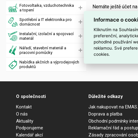
Fotovoltaika, vzduchotechnika
Nemáte ještě účet n
a topení
Informace o cook
Spotřební a IT elektronika pro
domácnost
Kliknutím na Souhlasí
Instalační, izolační a spojovací
preferenční, analytic
materiál
pohodlné používání we
reklamou. Své prefere
Nářadí, stavební materiál a
pracovní pomůcky
cookies.
Nabídka akčních a výprodejových
produktů
O společnosti
Důležité odkazy
Kontakt
Jak nakupovat na EMAS
O nás
Doprava a platba
Aktuality
Obchodní podmínky int
Podporujeme
Reklamační řád a postup
Kalendář akcí
Zásady zpracování osob