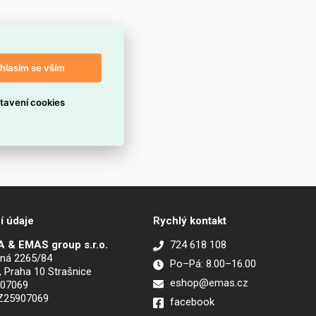
hlasím se vším
tavení cookies
í údaje
Rychlý kontakt
 & EMAS group s.r.o.
724 618 108
ná 2265/84
Po–Pá: 8.00–16.00
, Praha 10 Strašnice
eshop@emas.cz
907069
CZ25907069
facebook