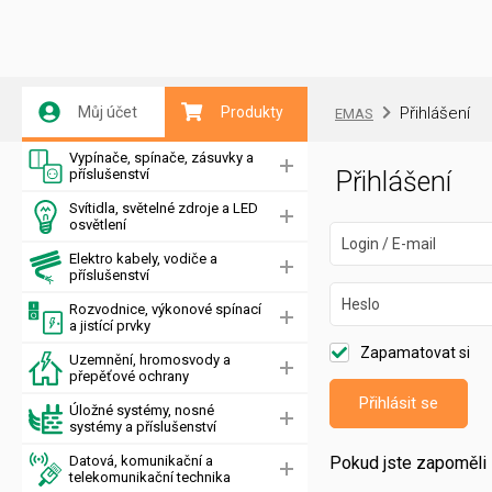
Můj účet
Produkty
Přihlášení
EMAS
Vypínače, spínače, zásuvky a
příslušenství
Přihlášení
Svítidla, světelné zdroje a LED
osvětlení
Login / E-mail
Elektro kabely, vodiče a
příslušenství
Heslo
Rozvodnice, výkonové spínací
a jistící prvky
Zapamatovat si
Uzemnění, hromosvody a
přepěťové ochrany
Přihlásit se
Úložné systémy, nosné
systémy a příslušenství
Datová, komunikační a
Pokud jste zapoměli 
telekomunikační technika