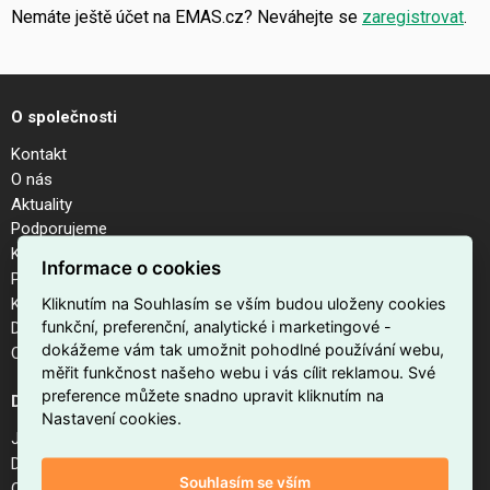
Nemáte ještě účet na EMAS.cz? Neváhejte se
zaregistrovat
.
O společnosti
Kontakt
O nás
Aktuality
Podporujeme
Kalendář akcí
Informace o cookies
Pobočky
Kariéra
Kliknutím na Souhlasím se vším budou uloženy cookies
funkční, preferenční, analytické i marketingové -
Dodavatelé
dokážeme vám tak umožnit pohodlné používání webu,
Odhlášení z newsletteru
měřit funkčnost našeho webu i vás cílit reklamou. Své
preference můžete snadno upravit kliknutím na
Důležité odkazy
Nastavení cookies.
Jak nakupovat na EMAS.cz
Doprava a platba
Souhlasím se vším
Obchodní podmínky internetového obchodu EMAS.cz