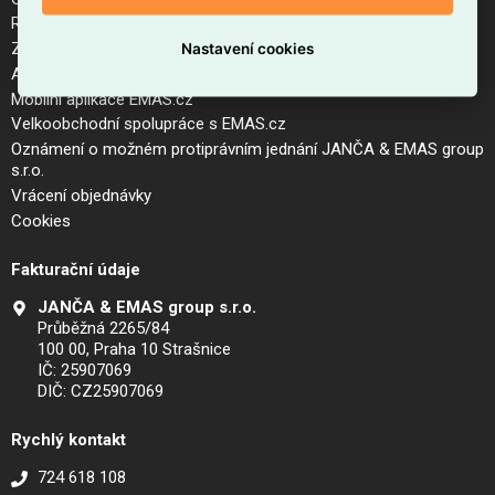
Reklamační řád a postup pro vrácení zboží
Zásady zpracování osobních údajů (GDPR)
Nastavení cookies
Aktuální ceník
Mobilní aplikace EMAS.cz
Velkoobchodní spolupráce s EMAS.cz
Oznámení o možném protiprávním jednání JANČA & EMAS group
s.r.o.
Vrácení objednávky
Cookies
Fakturační údaje
JANČA & EMAS group s.r.o.
Průběžná 2265/84
100 00, Praha 10 Strašnice
IČ: 25907069
DIČ: CZ25907069
Rychlý kontakt
724 618 108