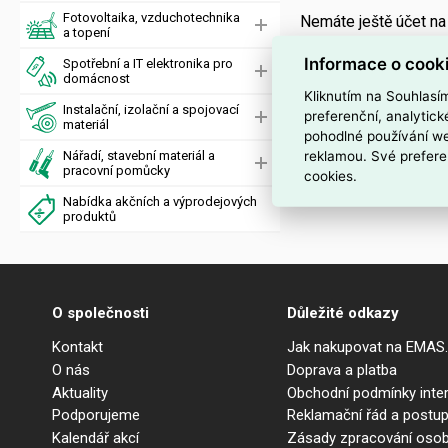
Fotovoltaika, vzduchotechnika
Nemáte ještě účet n
a topení
Informace o cook
Spotřební a IT elektronika pro
domácnost
Kliknutím na Souhlasí
Instalační, izolační a spojovací
preferenční, analytic
materiál
pohodlné používání we
reklamou. Své prefere
Nářadí, stavební materiál a
pracovní pomůcky
cookies.
Nabídka akčních a výprodejových
produktů
O společnosti
Důležité odkazy
Kontakt
Jak nakupovat na EMAS
O nás
Doprava a platba
Aktuality
Obchodní podmínky int
Podporujeme
Reklamační řád a postup
Kalendář akcí
Zásady zpracování osob