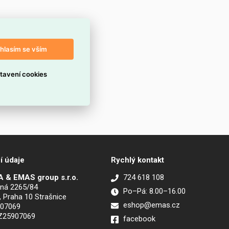
hlasím se vším
tavení cookies
í údaje
Rychlý kontakt
 & EMAS group s.r.o.
724 618 108
ná 2265/84
Po–Pá: 8.00–16.00
, Praha 10 Strašnice
eshop@emas.cz
907069
CZ25907069
facebook