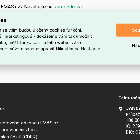
a EMAS.cz? Neváhejte se
zaregistrovat
.
ies
Sou
m se vším budou uloženy cookies funkční,
ké i marketingové - dokážeme vám tak umožnit
bu, měřit funkčnost našeho webu i vás cílit
Nas
nce můžete snadno upravit kliknutím na Nastavení
Fakturačn
.cz
JANČA
Průběž
100 00
ernetového obchodu EMAS.cz
IČ: 25
 pro vrácení zboží
DIČ: 
ních údajů (GDPR)