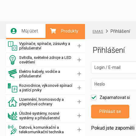
Můj účet
Produkty
Přihlášení
EMAS
Vypínače, spínače, zásuvky a
příslušenství
Přihlášení
Svítidla, světelné zdroje a LED
osvětlení
Login / E-mail
Elektro kabely, vodiče a
příslušenství
Heslo
Rozvodnice, výkonové spínací
a jistící prvky
Zapamatovat si
Uzemnění, hromosvody a
přepěťové ochrany
Přihlásit se
Úložné systémy, nosné
systémy a příslušenství
Datová, komunikační a
Pokud jste zapoměli 
telekomunikační technika