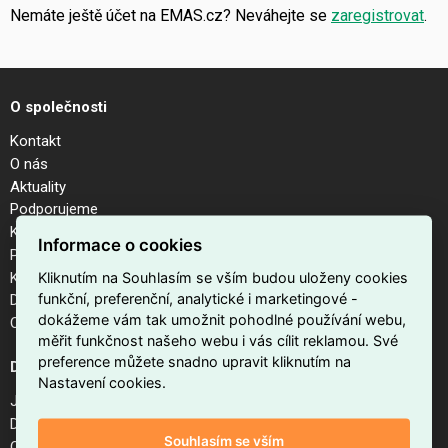
Nemáte ještě účet na EMAS.cz? Neváhejte se
zaregistrovat
.
O společnosti
Kontakt
O nás
Aktuality
Podporujeme
Kalendář akcí
Informace o cookies
Pobočky
Kariéra
Kliknutím na Souhlasím se vším budou uloženy cookies
funkční, preferenční, analytické i marketingové -
Dodavatelé
dokážeme vám tak umožnit pohodlné používání webu,
Odhlášení z newsletteru
měřit funkčnost našeho webu i vás cílit reklamou. Své
preference můžete snadno upravit kliknutím na
Důležité odkazy
Nastavení cookies.
Jak nakupovat na EMAS.cz
Doprava a platba
Souhlasím se vším
Obchodní podmínky internetového obchodu EMAS.cz