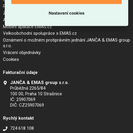
Reklamační řád a postup pro vrácení zboží
Zásady zpracování osobních údajů (GDPR)
Nastavení cookies
Aktuální ceník
Mobilní aplikace EMAS.cz
Velkoobchodní spolupráce s EMAS.cz
Oznámení o možném protiprávním jednání JANČA & EMAS group
s.r.o.
Vrácení objednávky
Cookies
Fakturační údaje
JANČA & EMAS group s.r.o.
Průběžná 2265/84
100 00, Praha 10 Strašnice
IČ: 25907069
DIČ: CZ25907069
Rychlý kontakt
724 618 108